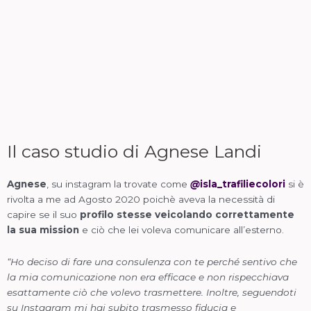
Vai
al
contenuto
Il caso studio di Agnese Landi
Agnese
, su instagram la trovate come
@
isla_trafiliecolori
si è
rivolta a me ad Agosto 2020
poichè aveva la necessità di
capire se il suo
profilo stesse veicolando correttamente
la sua mission
e ciò che lei voleva comunicare all’esterno.
“Ho deciso di fare una consulenza con te p
erché sentivo che
la mia comunicazione non era efficace e non rispecchiava
esattamente ciò che volevo trasmettere. Inoltre, seguendoti
su Instagram mi hai subito trasmesso fiducia e