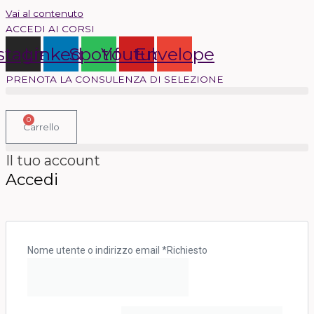
Vai al contenuto
ACCEDI AI CORSI
stagram
Linkedin
Spotify
Youtube
Envelope
PRENOTA LA CONSULENZA DI SELEZIONE
0
Carrello
Il tuo account
Accedi
Nome utente o indirizzo email
*
Richiesto