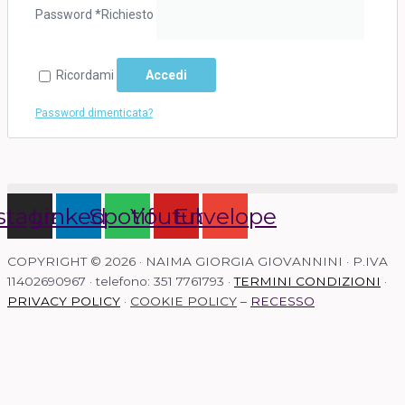
Password
*
Richiesto
Ricordami
Accedi
Password dimenticata?
stagram
Linkedin
Spotify
Youtube
Envelope
COPYRIGHT © 2026 · NAIMA GIORGIA GIOVANNINI · P.IVA
11402690967 · telefono: 351 7761793 ·
TERMINI CONDIZIONI
·
PRIVACY POLICY
·
COOKIE POLICY
–
RECESSO