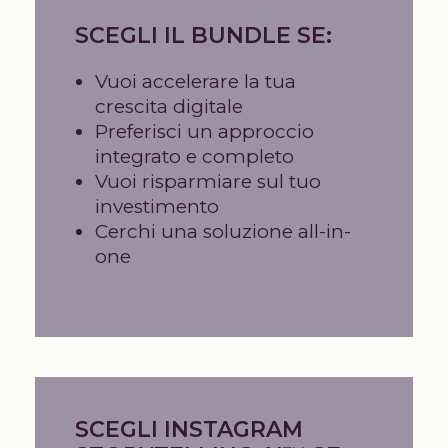
SCEGLI IL BUNDLE SE:
Vuoi accelerare la tua
crescita digitale
Preferisci un approccio
integrato e completo
Vuoi risparmiare sul tuo
investimento
Cerchi una soluzione all-in-
one
SCEGLI INSTAGRAM