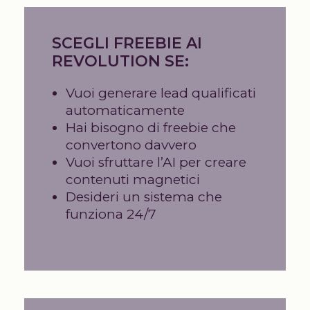
SCEGLI FREEBIE AI
REVOLUTION SE:
Vuoi generare lead qualificati
automaticamente
Hai bisogno di freebie che
convertono davvero
Vuoi sfruttare l’AI per creare
contenuti magnetici
Desideri un sistema che
funziona 24/7