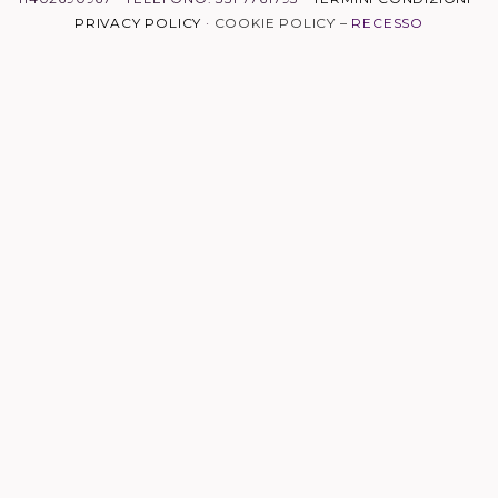
r
i
y
e
p
PRIVACY POLICY
·
COOKIE POLICY
–
RECESSO
a
n
e
m