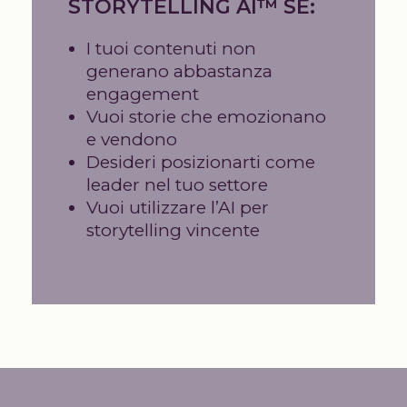
STORYTELLING AI™ SE:
I tuoi contenuti non
generano abbastanza
engagement
Vuoi storie che emozionano
e vendono
Desideri posizionarti come
leader nel tuo settore
Vuoi utilizzare l’AI per
storytelling vincente